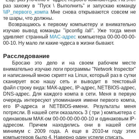
раз захожу в "Пуск \ Выполнить" и запускаю команду
\\IP_первого_компа
Мне снова открываются совсем не
те шары, что должны.
Возвращаюсь к первому компьютеру и внимательно
изучаю вывод команды "ipconfig /all". Уже тогда меня
удивляет странный
MAC-адрес
компьютера 00-00-00-00-
00-10. Ну мало ли какие чудеса в жизни бывают.
Расследование
Бросаю это дело и на своем рабочем месте
внимательно изучаю логи программы "Network Inspector"
и написанный мною скрипт на Linux, который раз в сутки
сканирует всю нашу сеть и выводит в текстовый
файл строку вида: МАК-адрес, IP-адрес, NETBIOS-адрес,
DNS-адрес. Для каждого компа в сети. Меня в первую
очередь интересуют упоминания имени первого компа,
его IP-адреса и NETBIOS-имени. Результаты меня
потрясли. В нашей сети оказалось 3 ( три ) компьютера с
одинаковым МАК-ом 00-00-00-00-00-10 и одинаковым IP-
адресом. Причем находились они в нашей сети
минимум с 2009 года. А еще в 2010-м году этих
компьютеров было 4. Наверно один успели списать.