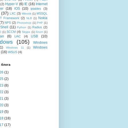
Hyper-V
(6)
IE
(16)
Internet
(2)
rer
(18)
iOS
(10)
iptables
(3)
(37)
LXC
(3)
MSSQL
Mikrotik
(1)
Nokia
T Framework
(2)
NLB
(1)
(7)
NPS
(2)
Photoshop
(1)
PHP
(1)
Shell
(11)
Radius
(2)
Python
(1)
SCCM
(4)
D
(1)
Skype
(1)
Snort
(1)
ian
(6)
USB
(10)
UAC
(4)
dows
(105)
Windows
11)
Windows
Windows 11
(1)
(16)
WSUS
(4)
 блога
26
(1)
25
(2)
23
(8)
22
(3)
21
(3)
20
(3)
19
(5)
18
(18)
17
(17)