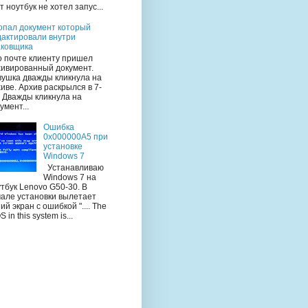
т ноутбук не хотел запус...
опал документ который
дактировали внутри
аковщика
 почте клиенту пришел
хивированный документ.
вушка дважды кликнула на
иве. Архив раскрылся в 7-
. Дважды кликнула на
умент...
Ошибка
0x000000A5 при
установке
Windows 7
Устанавливаю
Windows 7 на
тбук Lenovo G50-30. В
чале установки вылетает
ий экран с ошибкой ".... The
S in this system is...