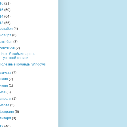
16
(21)
15
(50)
14
(64)
13
(55)
декабря
(4)
ноября
(8)
октября
(8)
сентября
(2)
Linux. Я забыл пароль
учетной записи
Полезные команды Windows
августа
(7)
июля
(7)
июня
(1)
мая
(3)
апреля
(1)
марта
(5)
февраля
(6)
января
(3)
12
(40)