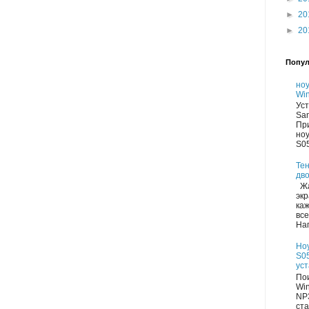
►
20
►
20
Попул
но
Win
Уст
Sa
Пр
но
S05
Тен
дво
Жа
экр
каж
все
Нап
Но
S05
ус
Пои
Wi
NP
ста