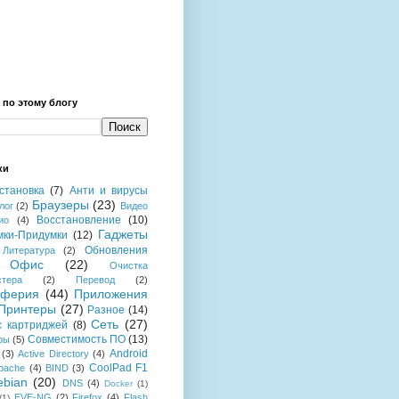
 по этому блогу
ки
становка
(7)
Анти и вирусы
Браузеры
(23)
лог
(2)
Видео
Восстановление
(10)
ио
(4)
Гаджеты
мки-Придумки
(12)
Обновления
Литература
(2)
Офис
(22)
Очистка
стера
(2)
Перевод
(2)
иферия
(44)
Приложения
Принтеры
(27)
Разное
(14)
Сеть
(27)
с картриджей
(8)
Совместимость ПО
(13)
ры
(5)
Android
(3)
Active Directory
(4)
CoolPad F1
pache
(4)
BIND
(3)
ebian
(20)
DNS
(4)
Docker
(1)
EVE-NG
(2)
Firefox
(4)
Flash
(1)