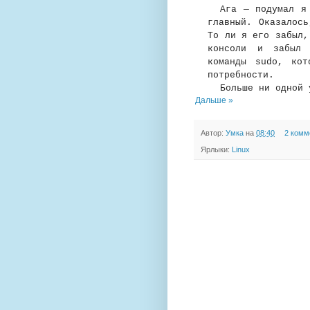
Ага — подумал я
главный. Оказалось
То ли я его забыл,
консоли и забыл 
команды sudo, кот
потребности.
Больше ни одной 
Дальше »
Автор:
Умка
на
08:40
2 комм
Ярлыки:
Linux