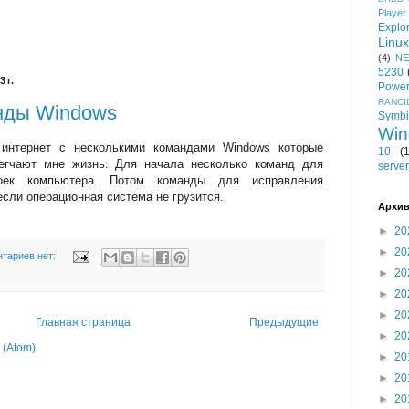
Player
Explo
Linux
(4)
NE
5230
 г.
Power
RANCI
нды Windows
Symb
Win
нтернет с несколькими командами Windows которые
10
(
легчают мне жизнь. Для начала несколько команд для
server
оек компьютера. Потом команды для исправления
если операционная система не грузится.
Архив
►
20
►
20
тариев нет:
►
20
►
20
►
20
Главная страница
Предыдущие
►
20
(Atom)
►
20
►
20
►
20