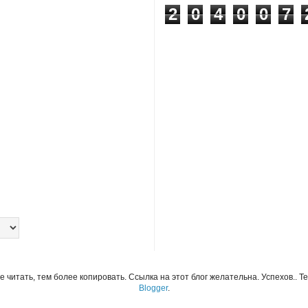
2
0
4
0
0
7
читать, тем более копировать. Ссылка на этот блог желательна. Успехов.. Т
Blogger
.