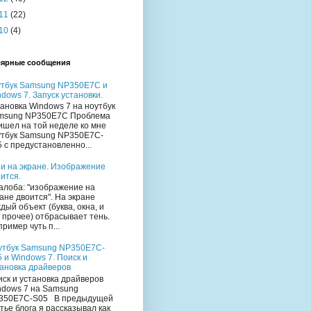
11
(22)
10
(4)
ярные сообщения
утбук Samsung NP350E7C и
dows 7. Запуск установки.
ановка Windows 7 на ноутбук
msung NP350E7C Проблема
ишел на той неделе ко мне
утбук Samsung NP350E7C-
 с предустановленно...
и на экране. Изображение
ится.
лоба: "изображение на
ане двоится". На экране
дый объект (буква, окна, и
 прочее) отбрасывает тень.
ример чуть п...
утбук Samsung NP350E7C-
 и Windows 7. Поиск и
тановка драйверов
ск и установка драйверов
ndows 7 на Samsung
350E7C-S05 В предыдущей
тье блога я рассказывал как