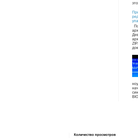
это
Пр
ре
уп
По
ар
Де
арх
ZIP
док
ноу
на
син
BIO
Количество просмотров