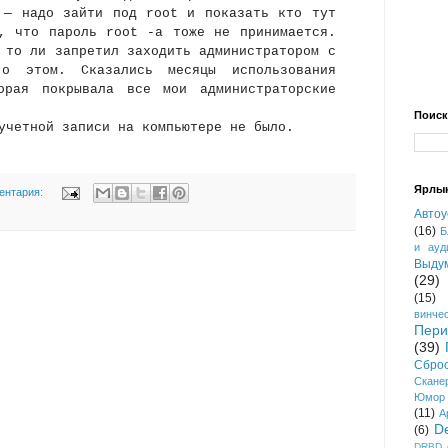
 — надо зайти под root и показать кто тут
, что пароль root -а тоже не принимается.
 то ли запретил заходить администратором с
о этом. Сказались месяцы использования
орая покрывала все мои администраторские
Поиск
учетной записи на компьютере не было.
Ярлы
ентария:
Автоу
(16)
Б
и ауд
Выду
(29)
(15)
винче
Пер
(39)
Сбро
Скане
Юмор
(11)
A
D
(6)
DRBD