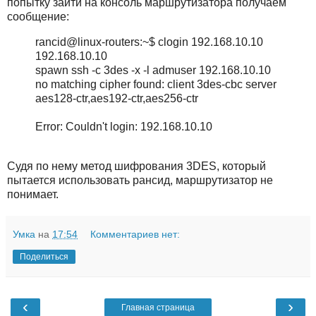
попытку зайти на консоль маршрутизатора получаем
сообщение:
rancid@linux-routers:~$ clogin 192.168.10.10
192.168.10.10
spawn ssh -c 3des -x -l admuser 192.168.10.10
no matching cipher found: client 3des-cbc server
aes128-ctr,aes192-ctr,aes256-ctr
Error: Couldn't login: 192.168.10.10
Судя по нему метод шифрования 3DES, который
пытается использовать рансид, маршрутизатор не
понимает.
Умка
на
17:54
Комментариев нет:
Поделиться
‹
›
Главная страница