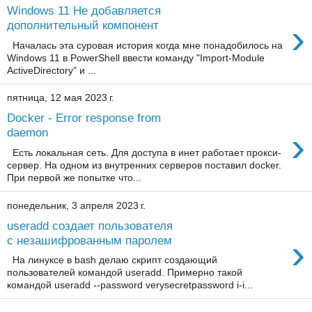
Windows 11 Не добавляется
›
дополнительный компонент
Началась эта суровая история когда мне понадобилось на
Windows 11 в PowerShell ввести команду "Import-Module
ActiveDirectory" и ...
пятница, 12 мая 2023 г.
Docker - Error response from
›
daemon
Есть локальная сеть. Для доступа в инет работает прокси-
сервер. На одном из внутренних серверов поставил docker.
При первой же попытке что...
понедельник, 3 апреля 2023 г.
useradd создает пользователя
›
с незашифрованным паролем
На линуксе в bash делаю скрипт создающий
пользователей командой useradd. Примерно такой
командой useradd --password verysecretpassword i-i...