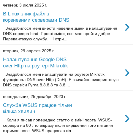
четверг, 3 июля 2025 г.
В Linux зник файл з
›
кореневими серверами DNS
Знадобилося мені внести невеликі зміни в налаштування
DNS-сервера bind. Прості зміни, все має пройти добре.
Перевантажую службу. І отри...
вторник, 29 апреля 2025 г.
Налаштування Google DNS
›
over Http на роутері Mikrotik
Знадобилося мені налаштувати на роутері Mikrotik
функціонал DNS over Http (DoH). Я звичайно використовую
DNS сервіси Гугла 8.8.8.8 та 8.8....
понедельник, 25 декабря 2023 г.
Служба WSUS працюе тільки
›
кілька хвилин
Коли я писав попередню статтю о зміні порта WSUS-
сервера на 80 , то відразу після вирішення того питання
отримав нове. WSUS працював кіл...