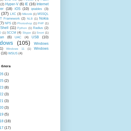
Hyper-V
(6)
IE
(16)
Internet
(2)
rer
(18)
iOS
(10)
iptables
(3)
(37)
LXC
(3)
MSSQL
Mikrotik
(1)
Nokia
T Framework
(2)
NLB
(1)
(7)
NPS
(2)
Photoshop
(1)
PHP
(1)
Shell
(11)
Radius
(2)
Python
(1)
SCCM
(4)
D
(1)
Skype
(1)
Snort
(1)
ian
(6)
USB
(10)
UAC
(4)
dows
(105)
Windows
11)
Windows
Windows 11
(1)
(16)
WSUS
(4)
 блога
26
(1)
25
(2)
23
(8)
22
(3)
21
(3)
20
(3)
19
(5)
18
(18)
17
(17)