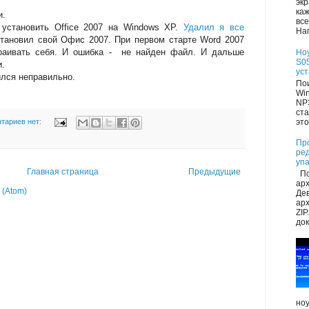
экр
каж
и.
все
становить Office 2007 на Windows XP.
Удалил я все
Нап
становил свой Офис 2007. При первом старте Word 2007
траивать себя. И ошибка - не найден файл. И дальше
Но
S05
и.
ус
лся неправильно.
Пои
Wi
NP
ста
это
тариев нет:
Пр
ре
уп
Главная страница
Предыдущие
По
ар
(Atom)
Де
арх
ZIP
док
ноу