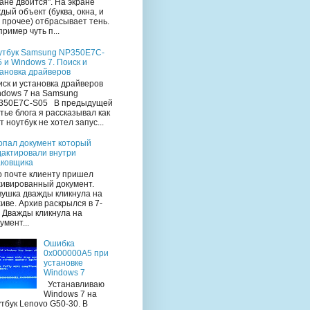
ане двоится". На экране
дый объект (буква, окна, и
 прочее) отбрасывает тень.
ример чуть п...
утбук Samsung NP350E7C-
 и Windows 7. Поиск и
тановка драйверов
ск и установка драйверов
ndows 7 на Samsung
350E7C-S05 В предыдущей
тье блога я рассказывал как
т ноутбук не хотел запус...
опал документ который
дактировали внутри
аковщика
 почте клиенту пришел
хивированный документ.
вушка дважды кликнула на
иве. Архив раскрылся в 7-
. Дважды кликнула на
умент...
Ошибка
0x000000A5 при
установке
Windows 7
Устанавливаю
Windows 7 на
тбук Lenovo G50-30. В