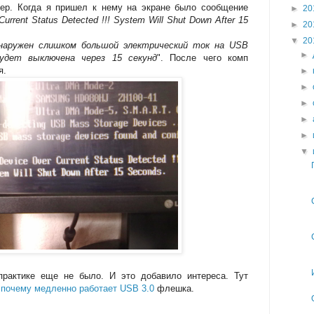
р. Когда я пришел к нему на экране было сообщение
►
20
urrent Status Detected !!! System Will Shut Down After 15
►
20
▼
20
наружен слишком большой электрический ток на USB
►
удет выключена через 15 секунд
". После чего комп
я.
►
►
►
►
►
▼
актике еще не было. И это добавило интереса. Тут
м
почему медленно работает USB 3.0
флешка.