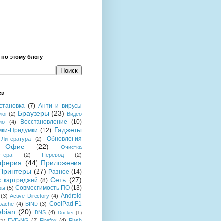
 по этому блогу
ки
становка
(7)
Анти и вирусы
Браузеры
(23)
лог
(2)
Видео
Восстановление
(10)
ио
(4)
Гаджеты
мки-Придумки
(12)
Обновления
Литература
(2)
Офис
(22)
Очистка
стера
(2)
Перевод
(2)
иферия
(44)
Приложения
Принтеры
(27)
Разное
(14)
Сеть
(27)
с картриджей
(8)
Совместимость ПО
(13)
ры
(5)
Android
(3)
Active Directory
(4)
CoolPad F1
pache
(4)
BIND
(3)
ebian
(20)
DNS
(4)
Docker
(1)
EVE-NG
(2)
Firefox
(4)
Flash
(1)