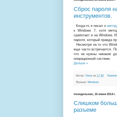
Сброс пароля н
инструментов.
Когда-то я писал о
метод
к Windows 7, хотя мето
сработает и на Windows X
пароля, который правда пр
Несмотря на то что Wind
еще часто встречается. П
что не нужны никакие д
операционной системе.
Дальше »
Автор:
Умка
на
17:40
Коммен
Ярлыки:
Windows
понедельник, 16 июня 2014 г.
Слишком большо
разъеме