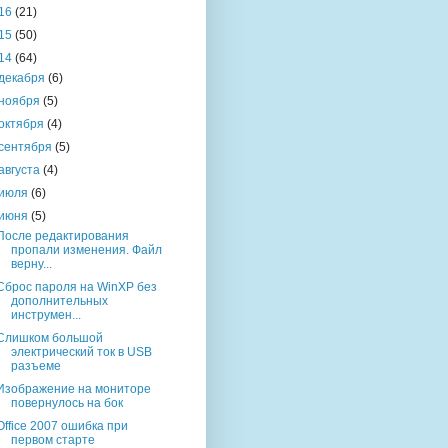
16
(21)
15
(50)
14
(64)
декабря
(6)
ноября
(5)
октября
(4)
сентября
(5)
августа
(4)
июля
(6)
июня
(5)
После редактирования
пропали изменения. Файл
верну...
Сброс пароля на WinXP без
дополнительных
инструмен...
Слишком большой
электрический ток в USB
разъеме
Изображение на мониторе
повернулось на бок
Office 2007 ошибка при
первом старте