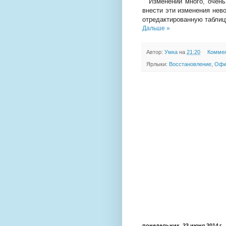
Изменений много, очень 
внести эти изменения нево
отредактированную таблицу
Дальше »
Автор:
Умка
на
21:20
Коммен
Ярлыки:
Восстановление
,
Офи
понедельник, 23 июня 2014 г.