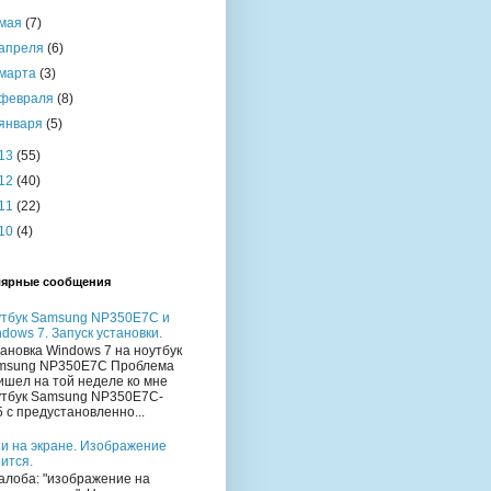
мая
(7)
апреля
(6)
марта
(3)
февраля
(8)
января
(5)
13
(55)
12
(40)
11
(22)
10
(4)
ярные сообщения
утбук Samsung NP350E7C и
dows 7. Запуск установки.
ановка Windows 7 на ноутбук
msung NP350E7C Проблема
ишел на той неделе ко мне
утбук Samsung NP350E7C-
 с предустановленно...
и на экране. Изображение
ится.
лоба: "изображение на