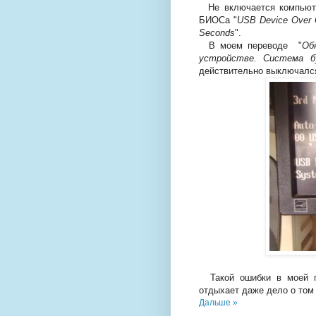
Не включается компьюте
БИОСа "
USB Device Over C
Seconds
".
В моем переводе "
Об
устройстве. Система б
действительно выключалс
Такой ошибки в моей пр
отдыхает даже дело о то
Дальше »