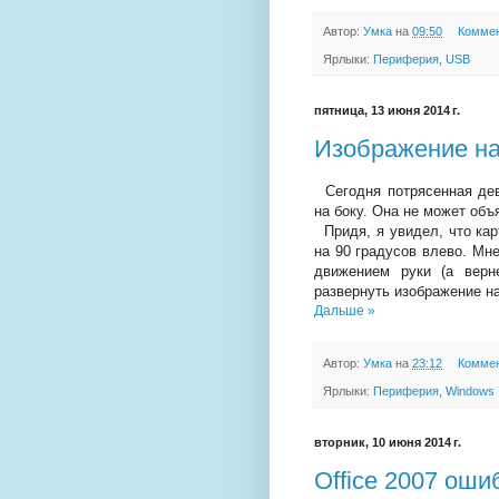
Автор:
Умка
на
09:50
Коммен
Ярлыки:
Периферия
,
USB
пятница, 13 июня 2014 г.
Изображение на
Сегодня потрясенная дев
на боку. Она не может объ
Придя, я увидел, что кар
на 90 градусов влево. Мне
движением руки (а верн
развернуть изображение на
Дальше »
Автор:
Умка
на
23:12
Коммен
Ярлыки:
Периферия
,
Windows
вторник, 10 июня 2014 г.
Office 2007 оши