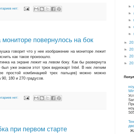
►
тариев нет:
►
►
►
►
 мониторе повернулось на бок
►
20
►
20
ушка говорит что у нее изображение на мониторе лежит
►
20
яснить как такое произошло.
тинка на экране лежит на левом боку. Как бы развернута
►
20
 был уже знаком этот трюк видеокарт Intel. В них легким
ее простой комбинацией трех пальцев) можно можно
Попул
 90, 180 и 270 градусов.
но
Win
Уст
тариев нет:
Sa
Пр
но
S05
Тен
дво
бка при первом старте
Жа