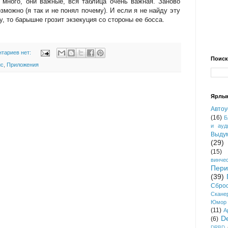
много, они важные, вся таблица очень важная. Заново
зможно (я так и не понял почему). И если я не найду эту
, то барышне грозит экзекуция со стороны ее босса.
тариев нет:
Поиск
с
,
Приложения
Ярлы
Автоу
(16)
Б
и ауд
Выду
(29)
(15)
винче
Пер
(39)
Сбро
Скане
Юмор
(11)
A
D
(6)
DRBD