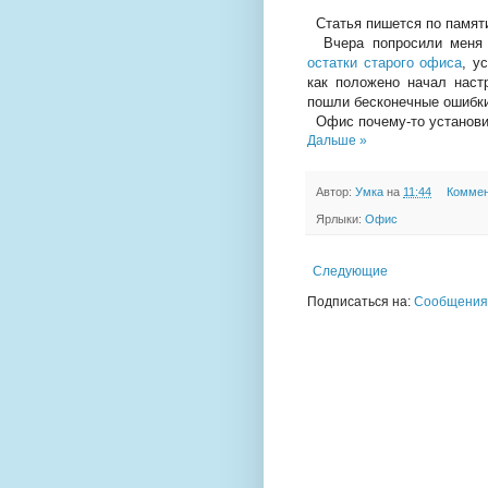
Статья пишется по памят
Вчера попросили меня у
остатки старого офиса
, у
как положено начал нас
пошли бесконечные ошибк
Офис почему-то установи
Дальше »
Автор:
Умка
на
11:44
Коммен
Ярлыки:
Офис
Следующие
Подписаться на:
Сообщения 