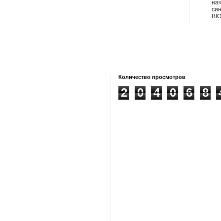
на
син
BIO
Количество просмотров
2
0
4
0
6
8