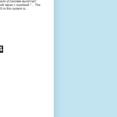
чале установки вылетает
ий экран с ошибкой ".... The
S in this system is...
4