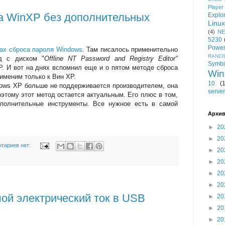
Player
а WinXP без дополнительных
Explo
Linux
(4)
NE
5230
Power
ах сброса пароля Windows
. Там писалось применительно
RANCI
д с диском "
Offline NT Password and Registry Editor"
Symb
P. И вот на днях вспомнил еще и о пятом методе сброса
Win
именим только к Вин ХР.
10
(
ows XP больше не поддерживается производителем, она
server
оэтому этот метод остается актуальным. Его плюс в том,
ополнительные инструменты. Все нужное есть в самой
Архив
►
20
►
20
тариев нет:
►
20
►
20
►
20
►
20
й электрический ток в USB
►
20
►
20
►
20