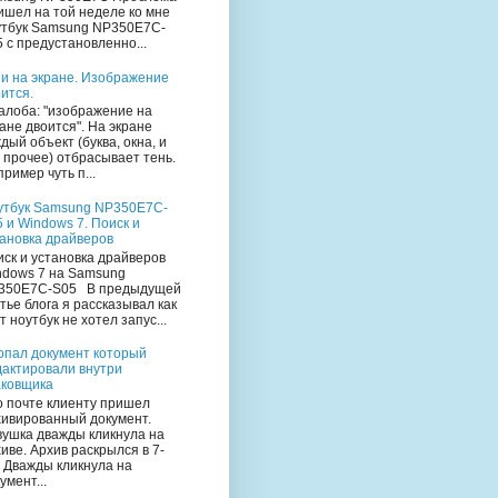
ишел на той неделе ко мне
утбук Samsung NP350E7C-
 с предустановленно...
и на экране. Изображение
ится.
лоба: "изображение на
ане двоится". На экране
дый объект (буква, окна, и
 прочее) отбрасывает тень.
ример чуть п...
утбук Samsung NP350E7C-
 и Windows 7. Поиск и
тановка драйверов
ск и установка драйверов
ndows 7 на Samsung
350E7C-S05 В предыдущей
тье блога я рассказывал как
т ноутбук не хотел запус...
опал документ который
дактировали внутри
аковщика
 почте клиенту пришел
хивированный документ.
вушка дважды кликнула на
иве. Архив раскрылся в 7-
. Дважды кликнула на
умент...