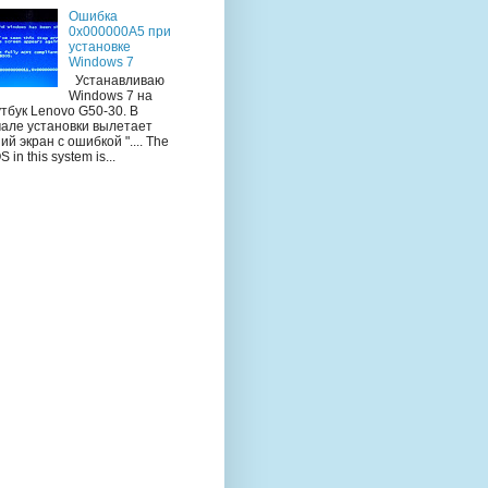
Ошибка
0x000000A5 при
установке
Windows 7
Устанавливаю
Windows 7 на
тбук Lenovo G50-30. В
чале установки вылетает
ий экран с ошибкой ".... The
S in this system is...