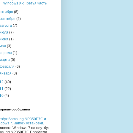
Windows XP. Третья часть
октября
(8)
сентября
(2)
августа
(7)
июля
(7)
июня
(1)
мая
(3)
апреля
(1)
марта
(5)
февраля
(6)
января
(3)
12
(40)
11
(22)
10
(4)
ярные сообщения
утбук Samsung NP350E7C и
dows 7. Запуск установки.
ановка Windows 7 на ноутбук
msung NP350E7C Проблема