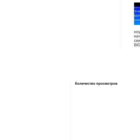
ноу
на
син
BIO
Количество просмотров