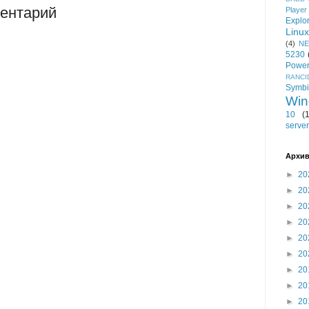
ентарий
Player
Explo
Linux
(4)
NE
5230
Power
RANCI
Symb
Win
10
(
server
Архив
►
20
►
20
►
20
►
20
►
20
►
20
►
20
►
20
►
20