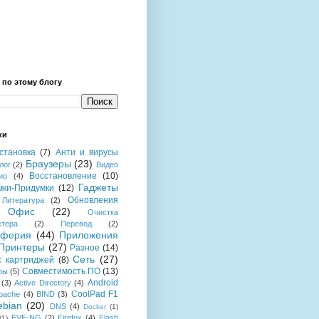
 по этому блогу
ки
становка
(7)
Анти и вирусы
Браузеры
(23)
лог
(2)
Видео
Восстановление
(10)
ио
(4)
Гаджеты
мки-Придумки
(12)
Обновления
Литература
(2)
Офис
(22)
Очистка
стера
(2)
Перевод
(2)
иферия
(44)
Приложения
Принтеры
(27)
Разное
(14)
Сеть
(27)
с картриджей
(8)
Совместимость ПО
(13)
ры
(5)
Android
(3)
Active Directory
(4)
CoolPad F1
pache
(4)
BIND
(3)
ebian
(20)
DNS
(4)
Docker
(1)
EVE-NG
(2)
Firefox
(4)
Flash
(1)