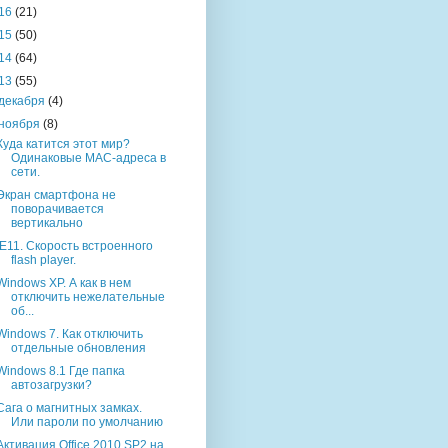
16
(21)
15
(50)
14
(64)
13
(55)
декабря
(4)
ноября
(8)
Куда катится этот мир?
Одинаковые MAC-адреса в
сети.
Экран смартфона не
поворачивается
вертикально
IE11. Скорость встроенного
flash player.
Windows XP. А как в нем
отключить нежелательные
об...
Windows 7. Как отключить
отдельные обновления
Windows 8.1 Где папка
автозагрузки?
Сага о магнитных замках.
Или пароли по умолчанию
Активация Office 2010 SP2 на