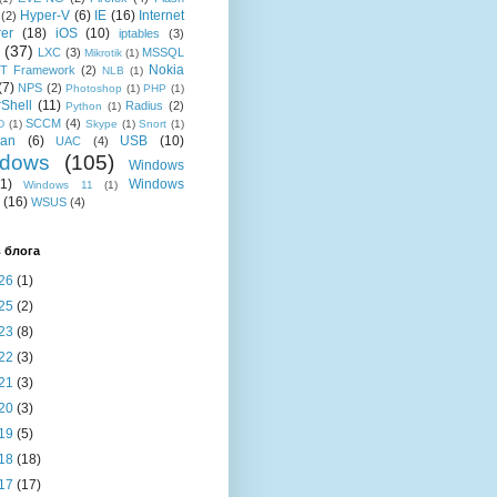
Hyper-V
(6)
IE
(16)
Internet
(2)
rer
(18)
iOS
(10)
iptables
(3)
(37)
LXC
(3)
MSSQL
Mikrotik
(1)
Nokia
T Framework
(2)
NLB
(1)
(7)
NPS
(2)
Photoshop
(1)
PHP
(1)
Shell
(11)
Radius
(2)
Python
(1)
SCCM
(4)
D
(1)
Skype
(1)
Snort
(1)
ian
(6)
USB
(10)
UAC
(4)
dows
(105)
Windows
11)
Windows
Windows 11
(1)
(16)
WSUS
(4)
 блога
26
(1)
25
(2)
23
(8)
22
(3)
21
(3)
20
(3)
19
(5)
18
(18)
17
(17)