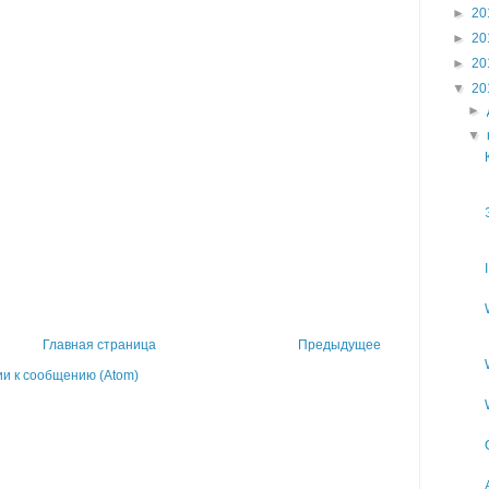
►
20
►
20
►
20
▼
20
►
▼
Главная страница
Предыдущее
и к сообщению (Atom)