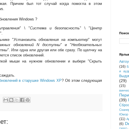
икая. Причем был тот случай когда помогла в этом
ws.
бновления Windows ?
управления
" \ "
Система и безопасность
" \ "
Центр
".
Поиск
ьнике "
Установить обновления на компьютер
" могут
ажных обновлений N доступны
" и "
Необязательных
упны
". Или одна или другая или обе сразу. По щелчку на
Ярлы
яется список обновлений.
опкой мыши на нужном обновлении и выбери "Скрыть
Автоу
(16)
Б
и ауд
саждать.
Выду
обновлений в старушке Windows XP
? Об этом следующая
(29)
(15)
винче
Пер
(39)
Сбро
Скане
Юмор
(11)
A
ет:
D
(6)
DRBD