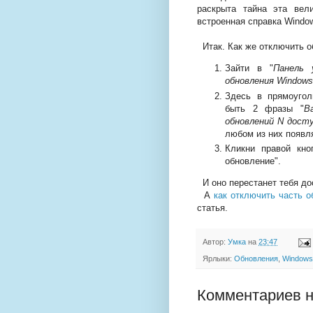
раскрыта тайна эта вел
встроенная справка Windo
Итак. Как же отключить о
Зайти в "
Панель 
обновления Windows
Здесь в прямоугол
быть 2 фразы "
В
обновлений N дост
любом из них появл
Кликни правой кн
обновление".
И оно перестанет тебя до
А
как отключить часть 
статья.
Автор:
Умка
на
23:47
Ярлыки:
Обновления
,
Windows
Комментариев н