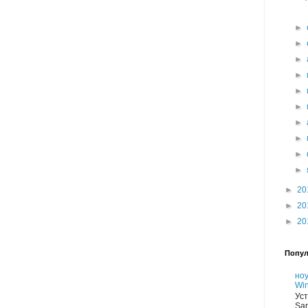
►
►
►
►
►
►
►
►
►
►
►
20
►
20
►
20
Попул
но
Win
Уст
Sa