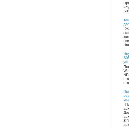
Пр
но
S05
Тен
дво
Жа
экр
каж
все
Нап
Но
S05
ус
Пои
Wi
NP
ста
это
Пр
ре
уп
По
ар
Де
арх
ZIP
док