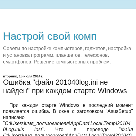
Настрой свой комп
Советы по настройке компьютеров, гаджетов, настройка
и установка программ, планшетов, телефонов,
смартфонов. Решение компьютерных проблем.
вторник, 15 июля 2014 г.
Ошибка "файл 201040log.ini не
найден" при каждом старте Windows
При каждом старте Windows в последний момент
появляется ошибка. В окне с заголовком "AsusSetup"
написано
"
C:\Users\имя_пользователя\AppData\Local\Temp\20104
0Log.iniis lost
". Что в переводе "
Файл
C:\Users\имя_пользователя\AppData\Local\Temp\201040