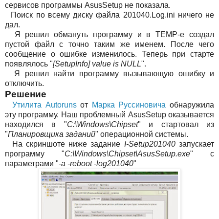
сервисов программы AsusSetup не показала.
Поиск по всему диску файла 201040.Log.ini ничего не
дал.
Я решил обмануть программу и в TEMP-е создал
пустой файл с точно таким же именем. После чего
сообщение о ошибке изменилось. Теперь при старте
появлялось "
[SetupInfo] value is NULL
".
Я решил найти программу вызывающую ошибку и
отключить.
Решение
Утилита Autoruns
от
Марка Руссиновича
обнаружила
эту программу. Наш проблемный AsusSetup оказывается
находился в "
C:\Windows\Chipset
" и стартовал из
"
Планировщика заданий
" операционной системы.
На скриншоте ниже задание
I-Setup201040
запускает
программу "
C:\Windows\Chipset\AsusSetup.exe
" с
параметрами "
-a -reboot -log201040
"