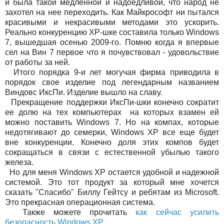
и была такой медленной и надоедливой, что народ не
захотел на нее переходить. Как Майкрософт ни пытался
красивыми и некрасивыми методами это ускорить.
Реально конкуренцию XP-шке составила только Windows
7, вышедшая осенью 2009-го. Помню когда я впервые
сел на Вин 7 первое что я почувствовал - удовольствие
от работы за ней.
Итого порядка 9-и лет могучая фирма приводила в
порядок свое изделие под легендарным названием
Виндовс ИксПи. Изделие вышло на славу.
Прекращение поддержки ИксПи-шки конечно сократит
ее долю на тех компьютерах на которых взамен ей
можно поставить Windows 7. Но на компах, которые
недотягивают до семерки, Windows XP все еще будет
вне конкуренции. Конечно доля этих компов будет
сокращаться в связи с естественной убылью такого
железа.
Но для меня Windows XP остается удобной и надежной
системой. Это тот продукт за который мне хочется
сказать "Спасибо" Биллу Гейтсу и ребятам из Microsoft.
Это прекрасная операционная система.
Также можете прочитать
как сейчас усилить
безопасность Windows XP
.