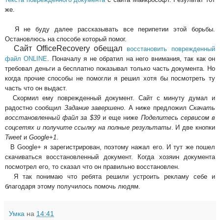
же.
Я не буду далее рассказывать все перипетии этой борьбы.
Остановлюсь на способе который помог.
Сайт OfficeRecovery обещал
восстановить поврежденный
файл ONLINE
. Поначалу я не обратил на него внимания, так как он
требовал деньги а бесплатно показывал только часть документа. Но
когда прочие способы не помогли я решил хотя бы посмотреть ту
часть что он выдаст.
Скормил ему поврежденный документ. Сайт с минуту думал и
радостно сообщил
Задание завершено
. А ниже предложил
Скачать
восстановленный файл за $39
и еще ниже
Поделитесь сервисом в
соцсетях и получите ссылку на полные результаты
. И две кнопки
Tweet
и
Google+1
.
В Google+ я зарегистрирован, поэтому нажал его. И тут же пошел
скачиваться восстановленный документ. Когда хозяин документа
посмотрел его, то сказал что он правильно восстановлен.
Я так понимаю что ребята решили устроить рекламу себе и
благодаря этому получилось помочь людям.
Умка
на
14:41