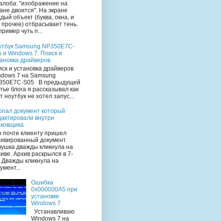
лоба: "изображение на
ане двоится". На экране
дый объект (буква, окна, и
 прочее) отбрасывает тень.
ример чуть п...
утбук Samsung NP350E7C-
 и Windows 7. Поиск и
тановка драйверов
ск и установка драйверов
ndows 7 на Samsung
350E7C-S05 В предыдущей
тье блога я рассказывал как
т ноутбук не хотел запус...
опал документ который
дактировали внутри
аковщика
 почте клиенту пришел
хивированный документ.
вушка дважды кликнула на
иве. Архив раскрылся в 7-
. Дважды кликнула на
умент...
Ошибка
0x000000A5 при
установке
Windows 7
Устанавливаю
Windows 7 на