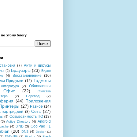
 по этому блогу
ки
становка
(7)
Анти и вирусы
Браузеры
(23)
лог
(2)
Видео
Восстановление
(10)
ио
(4)
Гаджеты
мки-Придумки
(12)
Обновления
Литература
(2)
Офис
(22)
Очистка
стера
(2)
Перевод
(2)
иферия
(44)
Приложения
Принтеры
(27)
Разное
(14)
Сеть
(27)
с картриджей
(8)
Совместимость ПО
(13)
ры
(5)
Android
(3)
Active Directory
(4)
CoolPad F1
pache
(4)
BIND
(3)
ebian
(20)
DNS
(4)
Docker
(1)
EVE-NG
(2)
Firefox
(4)
Flash
(1)