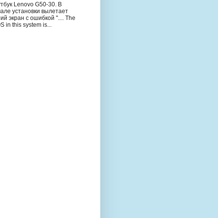
тбук Lenovo G50-30. В
чале установки вылетает
ий экран с ошибкой ".... The
S in this system is...