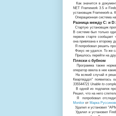
Как значится в документ
NET Framework 3.5 и Fireb
установщик Framework-а. 
Операционная система на 
Разница между C: и D:
Стартую установщик прог
В системе был только оди
первом старте сообщает ч
она привязана к второму д
Я попробовал решить пробл
Фокус не удался. То же с
Пришлось перейти на друг
Пляски с бубном
Программа также нормал
оператор ввела в нее каки
На всякий случай я реши
Квартвідділ" появилась о
335544721 Unable to comple
В одной из подпапок про
Решил, что на него слетел
Я попробовал отследит
Monitor
от
Марка Руссинов
Удалил и установил "АРМ 
Удалил и установил Fireb