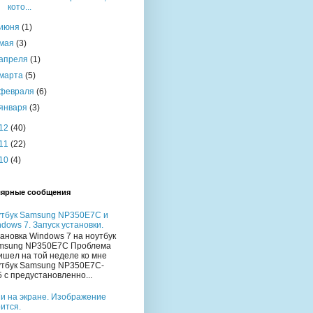
кото...
июня
(1)
мая
(3)
апреля
(1)
марта
(5)
февраля
(6)
января
(3)
12
(40)
11
(22)
10
(4)
ярные сообщения
утбук Samsung NP350E7C и
dows 7. Запуск установки.
ановка Windows 7 на ноутбук
msung NP350E7C Проблема
ишел на той неделе ко мне
утбук Samsung NP350E7C-
 с предустановленно...
и на экране. Изображение
ится.