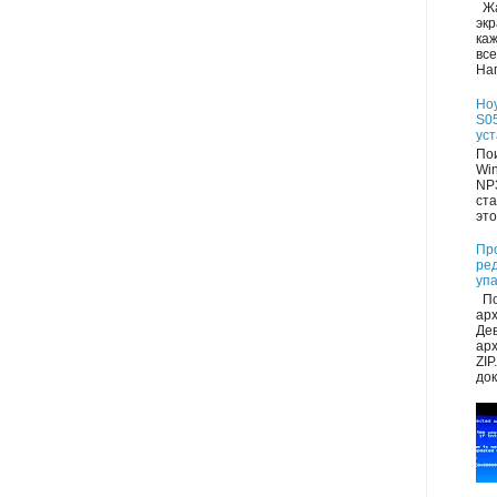
Жа
экр
каж
все
Нап
Но
S05
ус
Пои
Wi
NP
ста
это
Пр
ре
уп
По
ар
Де
арх
ZIP
док