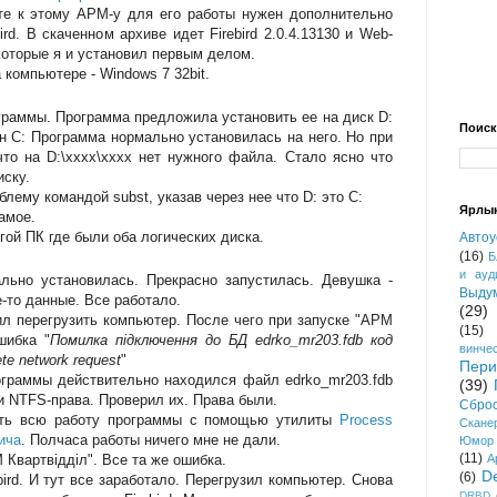
е к этому АРМ-у для его работы нужен дополнительно
ird. В скаченном архиве идет Firebird 2.0.4.13130 и Web-
Которые я и установил первым делом.
компьютере - Windows 7 32bit.
раммы. Программа предложила установить ее на диск D:
Поиск
н C: Программа нормально установилась на него. Но при
то на D:\xxxx\xxxx нет нужного файла. Стало ясно что
иску.
ему командой subst, указав через нее что D: это C:
Ярлы
амое.
ой ПК где были оба логических диска.
Автоу
(16)
Б
и ауд
ьно установилась. Прекрасно запустилась. Девушка -
Выду
е-то данные. Все работало.
(29)
л перегрузить компьютер. После чего при запуске "АРМ
(15)
шибка "
Помилка підключення до БД edrko_mr203.fdb код
винче
te network request
"
Пер
граммы действительно находился файл edrko_mr203.fdb
(39)
и NTFS-права. Проверил их. Права были.
Сбро
ь всю работу программы с помощью утилиты
Process
Скане
ича
. Полчаса работы ничего мне не дали.
Юмор
(11)
Квартвідділ". Все та же ошибка.
A
D
(6)
ird. И тут все заработало. Перегрузил компьютер. Снова
DRBD