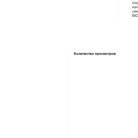
ноу
на
син
BIO
Количество просмотров