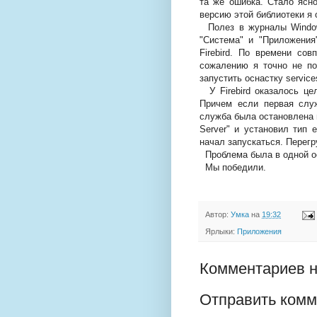
та же ошибка. Стало ясно
версию этой библиотеки я 
Полез в журналы Window
"Система" и "Приложени
Firebird. По времени с
сожалению я точно не п
запустить оснастку service
У Firebird оказалось целы
Причем если первая служ
служба была остановлена и
Server" и установил тип 
начал запускаться. Перег
Проблема была в одной ос
Мы победили.
Автор:
Умка
на
19:32
Ярлыки:
Приложения
Комментариев н
Отправить комм