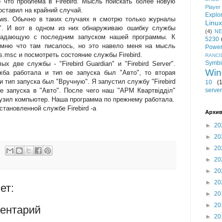
 что проблема в Firebird. Мысль поискать более новую
Player
оставил на крайний случай.
Explo
s. Обычно в таких случаях я смотрю только журналы
Linux
я". И вот в одном из них обнаруживаю ошибку службы
(4)
NE
овпадающую с последним запуском нашей программы. К
5230
омню что там писалось, но это навело меня на мысль
Power
s.msc и посмотреть состояние службы Firebird.
RANCI
Symb
х две службы - "Firebird Guardian" и "Firebird Server".
Win
ба работала и тип ее запуска был "Авто", то вторая
 тип запуска был "Вручную". Я запустил службу "Firebird
10
(
ее запуска в "Авто". После чего наш "АРМ Квартвідділ"
server
рузил компьютер. Наша программа по прежнему работала.
тановленной службе Firebird -а
Архив
►
20
►
20
►
20
►
20
►
20
►
20
ет:
►
20
►
20
ентарий
►
20