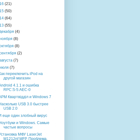
16
(21)
15
(50)
14
(64)
13
(55)
декабря
(4)
ноября
(8)
октября
(8)
сентября
(2)
августа
(7)
июля
(7)
Как переключить iPod на
другой магазин
Android 4.1.1 и ошибка
RPC:S-5:AEC-0
АРМ Квартвідділ и Windows 7
Насколько USB 3.0 быстрее
USB 2.0
И еще один злобный вирус
Ноутбуки и Windows. Самые
частые вопросы
Установка МФУ LaserJet
M1212nf MFP. Проблема,