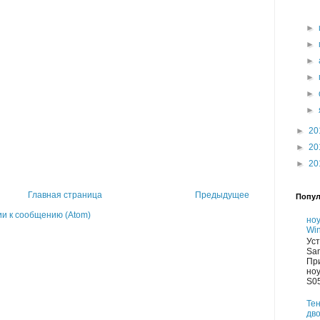
►
►
►
►
►
►
►
20
►
20
►
20
Главная страница
Предыдущее
Попул
и к сообщению (Atom)
но
Win
Уст
Sa
Пр
но
S05
Тен
дво