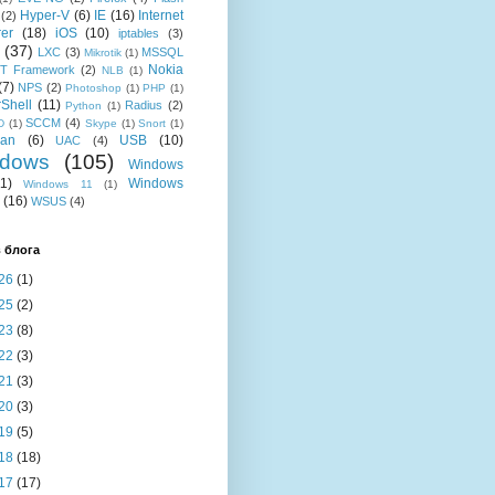
Hyper-V
(6)
IE
(16)
Internet
(2)
rer
(18)
iOS
(10)
iptables
(3)
(37)
LXC
(3)
MSSQL
Mikrotik
(1)
Nokia
T Framework
(2)
NLB
(1)
(7)
NPS
(2)
Photoshop
(1)
PHP
(1)
Shell
(11)
Radius
(2)
Python
(1)
SCCM
(4)
D
(1)
Skype
(1)
Snort
(1)
ian
(6)
USB
(10)
UAC
(4)
dows
(105)
Windows
11)
Windows
Windows 11
(1)
(16)
WSUS
(4)
 блога
26
(1)
25
(2)
23
(8)
22
(3)
21
(3)
20
(3)
19
(5)
18
(18)
17
(17)