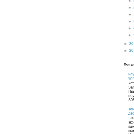
►
►
►
►
►
►
►
20
►
20
Попул
но
Win
Уст
Sa
Пр
но
S05
Тен
дво
Жа
экр
каж
все