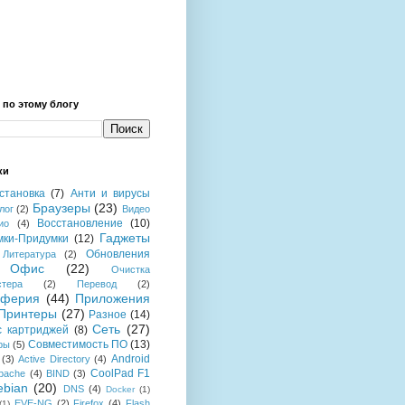
 по этому блогу
ки
становка
(7)
Анти и вирусы
Браузеры
(23)
лог
(2)
Видео
Восстановление
(10)
ио
(4)
Гаджеты
мки-Придумки
(12)
Обновления
Литература
(2)
Офис
(22)
Очистка
стера
(2)
Перевод
(2)
иферия
(44)
Приложения
Принтеры
(27)
Разное
(14)
Сеть
(27)
с картриджей
(8)
Совместимость ПО
(13)
ры
(5)
Android
(3)
Active Directory
(4)
CoolPad F1
pache
(4)
BIND
(3)
ebian
(20)
DNS
(4)
Docker
(1)
EVE-NG
(2)
Firefox
(4)
Flash
(1)