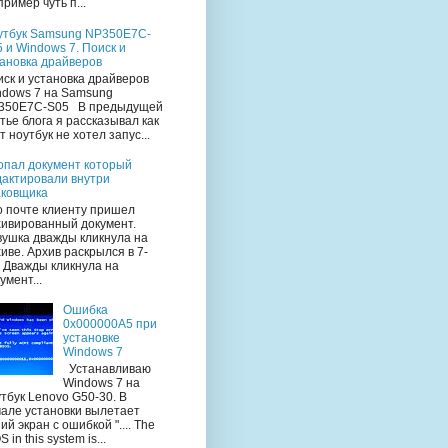
ример чуть п...
утбук Samsung NP350E7C-
 и Windows 7. Поиск и
тановка драйверов
ск и установка драйверов
ndows 7 на Samsung
350E7C-S05 В предыдущей
тье блога я рассказывал как
т ноутбук не хотел запус...
опал документ который
дактировали внутри
аковщика
 почте клиенту пришел
хивированный документ.
вушка дважды кликнула на
иве. Архив раскрылся в 7-
. Дважды кликнула на
умент...
Ошибка
0x000000A5 при
установке
Windows 7
Устанавливаю
Windows 7 на
тбук Lenovo G50-30. В
чале установки вылетает
ий экран с ошибкой ".... The
S in this system is...