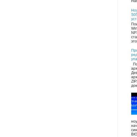
Нап
Но
S05
ус
Пои
Wi
NP
ста
это
Пр
ре
уп
По
ар
Де
арх
ZIP
док
ноу
на
син
BIO