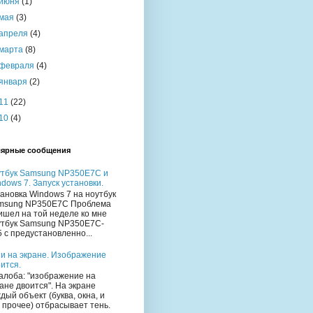
июня
(1)
мая
(3)
апреля
(4)
марта
(8)
февраля
(4)
января
(2)
11
(22)
10
(4)
ярные сообщения
утбук Samsung NP350E7C и
dows 7. Запуск установки.
ановка Windows 7 на ноутбук
msung NP350E7C Проблема
ишел на той неделе ко мне
утбук Samsung NP350E7C-
 с предустановленно...
и на экране. Изображение
ится.
лоба: "изображение на
ане двоится". На экране
дый объект (буква, окна, и
 прочее) отбрасывает тень.