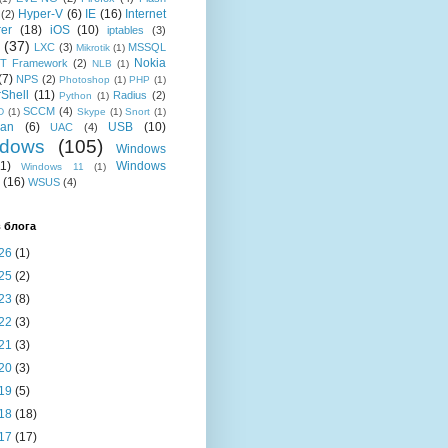
Hyper-V
(6)
IE
(16)
Internet
(2)
rer
(18)
iOS
(10)
iptables
(3)
(37)
LXC
(3)
MSSQL
Mikrotik
(1)
Nokia
T Framework
(2)
NLB
(1)
(7)
NPS
(2)
Photoshop
(1)
PHP
(1)
Shell
(11)
Radius
(2)
Python
(1)
SCCM
(4)
D
(1)
Skype
(1)
Snort
(1)
ian
(6)
USB
(10)
UAC
(4)
dows
(105)
Windows
11)
Windows
Windows 11
(1)
(16)
WSUS
(4)
 блога
26
(1)
25
(2)
23
(8)
22
(3)
21
(3)
20
(3)
19
(5)
18
(18)
17
(17)