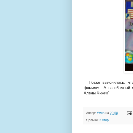
Позже выяснилось, что 
фамилия. А на обычный я
Алены Чижик"
Автор:
Умка
на
20:50
Ярлыки:
Юмор