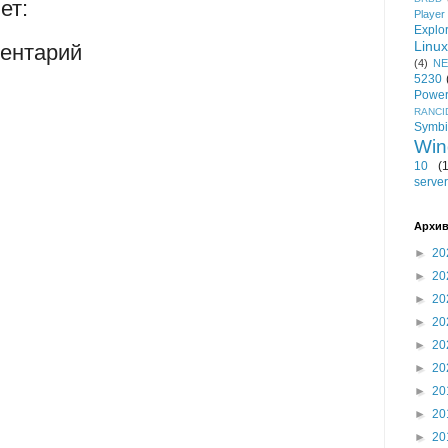
ет:
Player
Explo
Linux
ентарий
(4)
NE
5230
Power
RANCI
Symb
Win
10
(
server
Архив
►
20
►
20
►
20
►
20
►
20
►
20
►
20
►
20
►
20