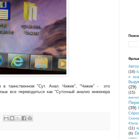
Поиск
Ярлы
Автоу
(16)
Б
и ауд
Выду
в таинственном "Сут. Анал. Чижик", "Чижик" - это
(29)
зык все переводиться как "Суточный анализ инженера
(15)
винче
Пер
(39)
Сбро
Скане
Юмор
(11)
A
D
(6)
DRBD