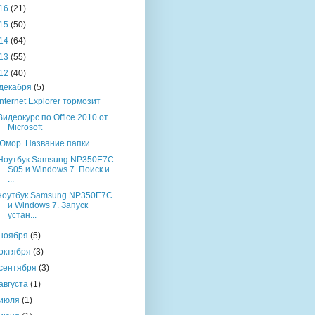
16
(21)
15
(50)
14
(64)
13
(55)
12
(40)
декабря
(5)
Internet Explorer тормозит
Видеокурс по Office 2010 от
Microsoft
Юмор. Название папки
Ноутбук Samsung NP350E7C-
S05 и Windows 7. Поиск и
...
ноутбук Samsung NP350E7C
и Windows 7. Запуск
устан...
ноября
(5)
октября
(3)
сентября
(3)
августа
(1)
июля
(1)