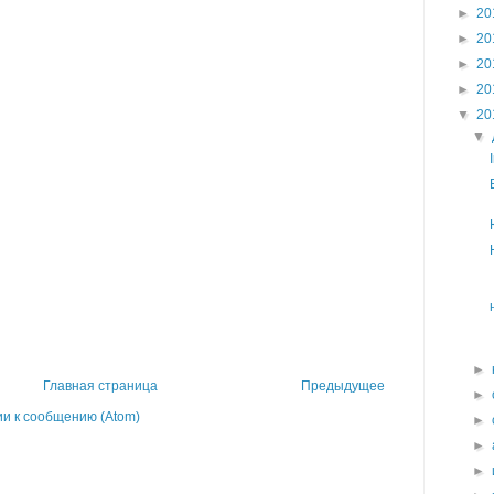
►
20
►
20
►
20
►
20
▼
20
▼
►
Главная страница
Предыдущее
►
и к сообщению (Atom)
►
►
►