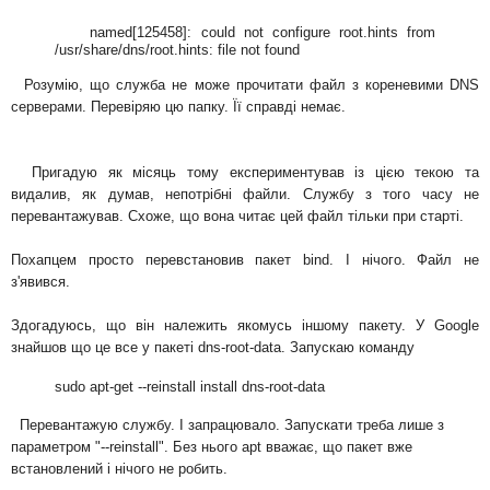
named[125458]: could not configure root.hints from
/usr/share/dns/root.hints: file not found
Розумію, що служба не може прочитати файл з кореневими DNS
серверами. Перевіряю цю папку. Її справді немає.
Пригадую як місяць тому експериментував із цією текою та
видалив, як думав, непотрібні файли. Службу з того часу не
перевантажував. Схоже, що вона читає цей файл тільки при старті.
Похапцем просто перевстановив пакет bind. І нічого. Файл не
з'явився.
Здогадуюсь, що він належить якомусь іншому пакету. У Google
знайшов що це все у пакеті dns-root-data. Запускаю команду
sudo apt-get --reinstall install dns-root-data
Перевантажую службу. І запрацювало. Запускати треба лише з
параметром "--reinstall". Без нього apt вважає, що пакет вже
встановлений і нічого не робить.