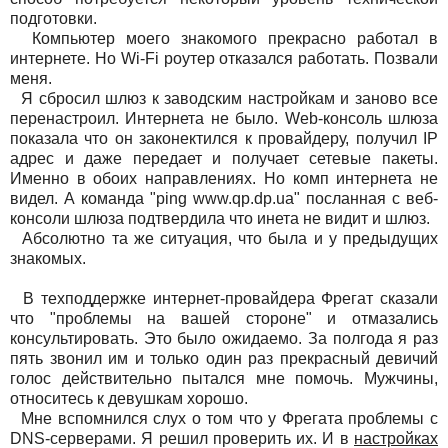
подготовки.
Компьютер моего знакомого прекрасно работал в
интернете. Но Wi-Fi роутер отказался работать. Позвали
меня.
Я сбросил шлюз к заводским настройкам и заново все
перенастроил. Интернета не было. Web-консоль шлюза
показала что он законектился к провайдеру, получил IP
адрес и даже передает и получает сетевые пакеты.
Именно в обоих направлениях. Но комп интернета не
видел. А команда "ping www.qp.dp.ua" посланная с веб-
консоли шлюза подтвердила что инета не видит и шлюз.
Абсолютно та же ситуация, что была и у предыдущих
знакомых.
В техподдержке интернет-провайдера Фрегат сказали
что "проблемы на вашей стороне" и отмазались
консультировать. Это было ожидаемо. За полгода я раз
пять звонил им и только один раз прекрасный девичий
голос действительно пытался мне помочь. Мужчины,
относитесь к девушкам хорошо.
Мне вспомнился слух о том что у Фрегата проблемы с
DNS-серверами. Я решил проверить их. И в
настройках